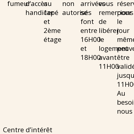
fumeur
d’accès
au
non
arrivées
vous
réser
handicapé
1er
autorisés
se
remercions
pour
et
font
de
le
2ème
entre
libérer
jour
étage
16H00
le
mêm
et
logement
peuv
18H00
avant
être
11H00
valid
jusqu
11H0
Au
besoi
nous 
Centre d’intérêt