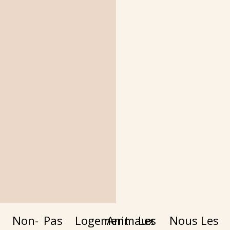
Non-
Pas
Logement
Animaux
Les
Nous
Les