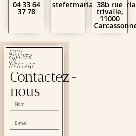
04 33 64
stefetmaria@casamaria
38b rue
37 78
trivalle,
11000
Carcassonn
NOUS
ENVOYER
UN
MESSAGE
Contactez-
nous