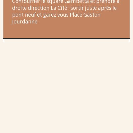
Contourner le square Gambetta et prendre à
droite direction La Cité ; sortir juste après le
pont neuf et garez vous Place Gaston
Jourdanne.
En provenance de l’aéroport
environ 15’ en navette + 7’ à pied
Adapté aux horaires des avions, chaque
départ s’effectue 30 minutes après l’arrivée
de chaque vol. (+ d’infos au +33(0)4 68 47 82
22) Descendez à l’arrêt du « Dôme », prenez la
rue
Georges
Brassens, montez sur Le Pont
Vieux, prenez en face la rue Trivalle, au N°38
à droite, vous y êtes.