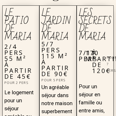
LE
LE
LES
PATIO
JARDIN
SECRETS
DE
DE
DE
MARIA
MARIA
MARIA
5/7
2/4
PERS
PERS
7/11
170
À
115 M²
55 M²
PERS
M²
PARTI
POU
À
À
DE
7
PARTIR
PARTIR
120€
PERS
DE 90€
DE 45€
POUR 5 PERS
POUR 2 PERS
Pour un
Un agréable
Le logement
séjour en
séjour dans
pour un
famille ou
notre maison
séjour
entre amis,
superbement