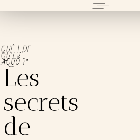
QUÉ ! DE
QU’ES
AQUÒ ?*
Les
secrets
de