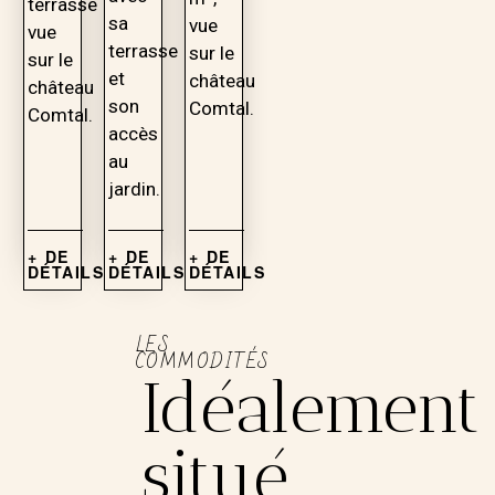
terrasse
sa
vue
vue
terrasse
sur le
sur le
et
château
château
son
Comtal.
Comtal.
accès
au
jardin.
+ DE
+ DE
+ DE
DÉTAILS
DÉTAILS
DÉTAILS
LES
COMMODITÉS
Idéalement
situé