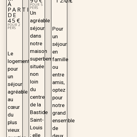
90€
120€
PERS
À
POUR 5
PERS
PARTIR
Un
DE
45€
agréable
POUR 2
séjour
PERS
Pour
dans
un
notre
séjour
maison
en
Le
superbement
famille
logement
située
ou
pour
non
entre
un
loin
amis,
séjour
du
optez
agréable
centre
pour
au
de la
notre
cœur
Bastide
grand
du
Saint-
ensemble
plus
Louis
de
vieux
; elle
deux