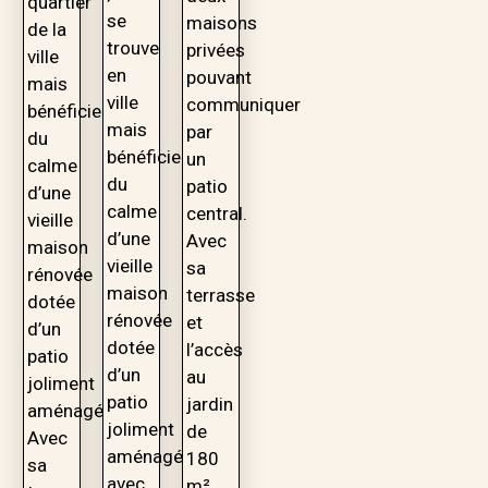
quartier
se
maisons
de la
trouve
privées
ville
en
pouvant
mais
ville
communiquer
bénéficie
mais
par
du
bénéficie
un
calme
du
patio
d’une
calme
central.
vieille
d’une
Avec
maison
vieille
sa
rénovée
maison
terrasse
dotée
rénovée
et
d’un
dotée
l’accès
patio
d’un
au
joliment
patio
jardin
aménagé.
joliment
de
Avec
aménagé
180
sa
avec
m²,